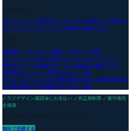
ロゴ制作プラン
ブラッシュアップ
筆文字ベーシック
ロゴ作成プラン
筆文字プ
レミアム
アートディレクション
販売ロゴ購入プラン
関連サービス
名刺制作
｜
ホームページ制作
｜
デザイン・印刷
ブラッシュアップ
ロゴ作成プラン
アートディレクション
筆文字ベーシック
筆文字プレミアム
販売ロゴ購入プラン
名刺制作
ホームページ制作
デザイン・印刷
ホーム
|
ブログ
|
よくあるご質問
|
お問い合わせ
|
運営者情報
|
個
人情報保護方針
|
特定商取引法に基づく表記
✓ ラフデザイン確認後にお支払い
|
✓ 修正無制限
|
✓ 著作権完
全譲渡
修正無制限・著作権譲渡・見てから購入
無料で依頼する