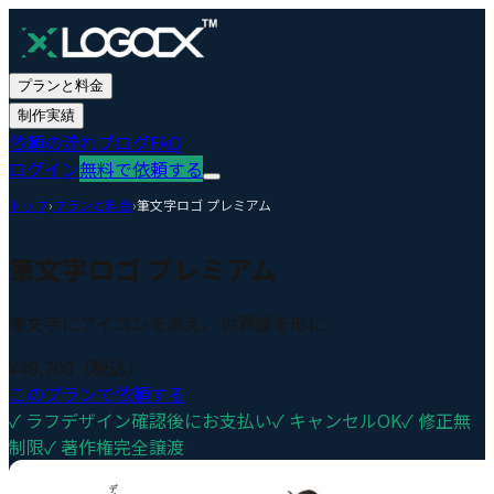
プランと料金
制作実績
依頼の流れ
ブログ
FAQ
ログイン
無料で依頼する
トップ
›
プランと料金
›
筆文字ロゴ プレミアム
筆文字ロゴ プレミアム
筆文字にアイコンを添え、世界観を形に
¥49,700
（税込）
このプランで依頼する
✓
ラフデザイン確認後にお支払い
✓
キャンセルOK
✓
修正無
制限
✓
著作権完全譲渡