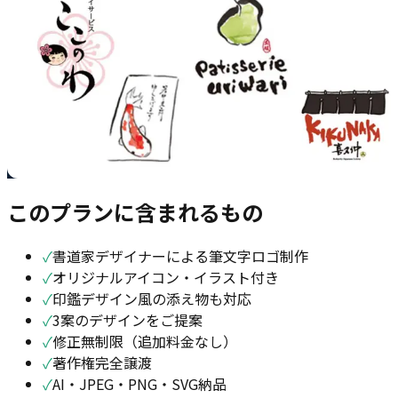
このプランに含まれるもの
✓
書道家デザイナーによる筆文字ロゴ制作
✓
オリジナルアイコン・イラスト付き
✓
印鑑デザイン風の添え物も対応
✓
3案のデザインをご提案
✓
修正無制限（追加料金なし）
✓
著作権完全譲渡
✓
AI・JPEG・PNG・SVG納品