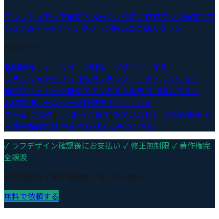
ブラッシュアップ
筆文字ベーシック
ロゴ作成プラン
筆文字プ
レミアム
アートディレクション
販売ロゴ購入プラン
関連サービス
名刺制作
｜
ホームページ制作
｜
デザイン・印刷
ブラッシュアップ
ロゴ作成プラン
アートディレクション
筆文字ベーシック
筆文字プレミアム
販売ロゴ購入プラン
名刺制作
ホームページ制作
デザイン・印刷
ホーム
|
ブログ
|
よくあるご質問
|
お問い合わせ
|
運営者情報
|
個
人情報保護方針
|
特定商取引法に基づく表記
✓ ラフデザイン確認後にお支払い
|
✓ 修正無制限
|
✓ 著作権完
全譲渡
修正無制限・著作権譲渡・見てから購入
無料で依頼する