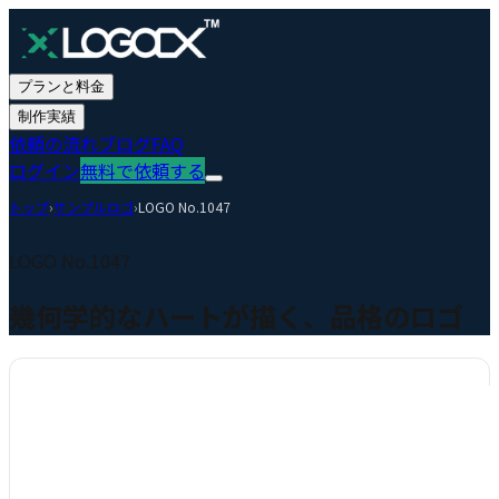
プランと料金
制作実績
依頼の流れ
ブログ
FAQ
ログイン
無料で依頼する
トップ
›
サンプルロゴ
›
LOGO No.
1047
LOGO No.
1047
幾何学的なハートが描く、品格のロゴ