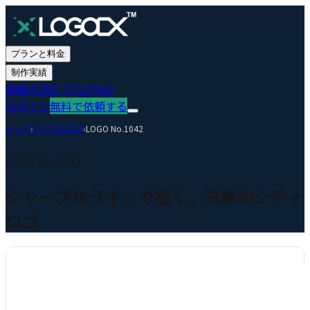
プランと料金
制作実績
依頼の流れ
ブログ
FAQ
ログイン
無料で依頼する
トップ
›
サンプルロゴ
›
LOGO No.
1042
LOGO No.
1042
シャープなラインで描く、洗練のシティ
ロゴ