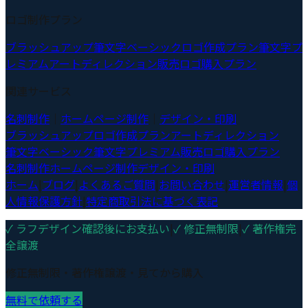
ロゴ制作プラン
ブラッシュアップ
筆文字ベーシック
ロゴ作成プラン
筆文字プ
レミアム
アートディレクション
販売ロゴ購入プラン
関連サービス
名刺制作
｜
ホームページ制作
｜
デザイン・印刷
ブラッシュアップ
ロゴ作成プラン
アートディレクション
筆文字ベーシック
筆文字プレミアム
販売ロゴ購入プラン
名刺制作
ホームページ制作
デザイン・印刷
ホーム
|
ブログ
|
よくあるご質問
|
お問い合わせ
|
運営者情報
|
個
人情報保護方針
|
特定商取引法に基づく表記
✓ ラフデザイン確認後にお支払い
|
✓ 修正無制限
|
✓ 著作権完
全譲渡
修正無制限・著作権譲渡・見てから購入
無料で依頼する