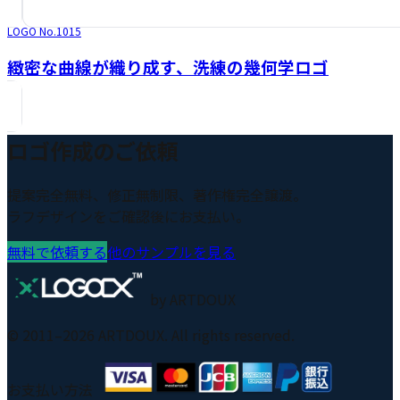
LOGO No.
1015
緻密な曲線が織り成す、洗練の幾何学ロゴ
ロゴ作成のご依頼
提案完全無料、修正無制限、著作権完全譲渡。
ラフデザインをご確認後にお支払い。
無料で依頼する
他のサンプルを見る
by ARTDOUX
© 2011–
2026
ARTDOUX. All rights reserved.
お支払い方法