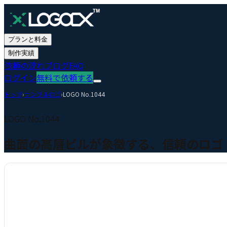
プランと料金
制作実績
依頼の流れ
ブログ
FAQ
ログイン
無料で依頼する
トップ
›
サンプルロゴ
›
LOGO No.
1044
LOGO No.
1044
曲面の高層ビルが象徴する、信頼のロゴ