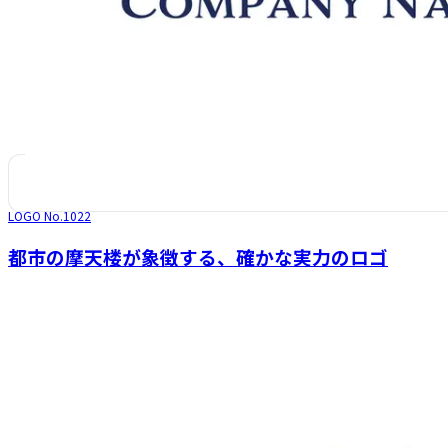
LOGO No.
1022
都市の摩天楼が象徴する、確かな実力のロゴ